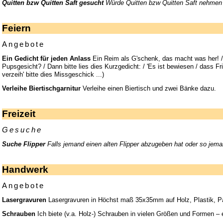
Quitten bzw Quitten Saft gesucht
Würde Quitten bzw Quitten Saft nehmen 
Feiern
Angebote
Ein Gedicht für jeden Anlass
Ein Reim als G'schenk, das macht was her! / D
Pupsgesicht? / Dann bitte lies dies Kurzgedicht: / 'Es ist bewiesen / dass Fr
verzeih' bitte dies Missgeschick ...)
Verleihe Biertischgarnitur
Verleihe einen Biertisch und zwei Bänke dazu.
Freizeit
Gesuche
Suche Flipper
Falls jemand einen alten Flipper abzugeben hat oder so jem
Handwerk
Angebote
Lasergravuren
Lasergravuren in Höchst maß 35x35mm auf Holz, Plastik, Pa
Schrauben
Ich biete (v.a. Holz-) Schrauben in vielen Größen und Formen – 