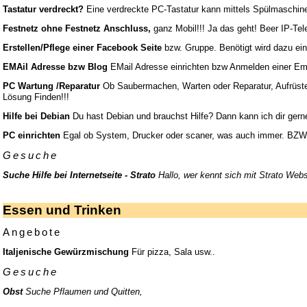
Tastatur verdreckt?
Eine verdreckte PC-Tastatur kann mittels Spülmaschine w
Festnetz ohne Festnetz Anschluss,
ganz Mobil!!! Ja das geht! Beer IP-Tel
Erstellen/Pflege einer Facebook Seite
bzw. Gruppe. Benötigt wird dazu ei
EMAil Adresse bzw Blog
EMail Adresse einrichten bzw Anmelden einer Ema
PC Wartung /Reparatur
Ob Saubermachen, Warten oder Reparatur, Aufrüsten
Lösung Finden!!!
Hilfe bei Debian
Du hast Debian und brauchst Hilfe? Dann kann ich dir gern
PC einrichten
Egal ob System, Drucker oder scaner, was auch immer. BZW a
Gesuche
Suche Hilfe bei Internetseite - Strato
Hallo, wer kennt sich mit Strato Webs
Essen und Trinken
Angebote
Italjenische Gewürzmischung
Für pizza, Sala usw..
Gesuche
Obst
Suche Pflaumen und Quitten,