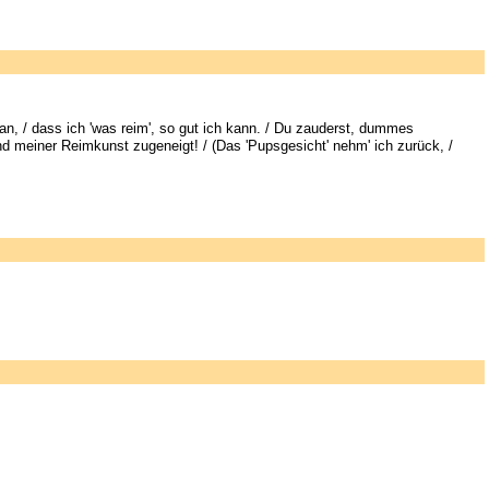
an, / dass ich 'was reim', so gut ich kann. / Du zauderst, dummes
 und meiner Reimkunst zugeneigt! / (Das 'Pupsgesicht' nehm' ich zurück, /