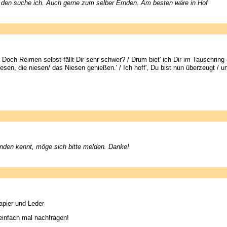
den suche ich. Auch gerne zum selber Ernden. Am besten wäre in Hof
och Reimen selbst fällt Dir sehr schwer? / Drum biet' ich Dir im Tauschring 
iesen, die niesen/ das Niesen genießen.' / Ich hoff', Du bist nun überzeugt /
anden kennt, möge sich bitte melden. Danke!
pier und Leder
einfach mal nachfragen!