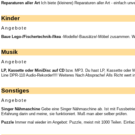
Reparaturen aller Art
Ich biete (kleinere) Reparaturen aller Art - einfach unv
Kinder
Angebote
Baue Lego-/Fischertechnik-/Ikea
-Modelle/-Bausätze/-Möbel zusammen. We
Musik
Angebote
LP, Kassette oder MiniDisc auf CD
bzw. MP3. Du hast LP, Kassette oder M
Line DPR-110 Audio-Rekorder!!!! Weiteres Nach Absprache! Alls Richt wert 
Sonstiges
Angebote
Singer Nähmaschine
Gebe eine Singer Nähmaschine ab. Ist mit Fussbetrie
Erfahrung darin und meine, sie funktioniert. Muß man aber selber prüfen.
Puzzle
Immer mal wieder im Angebot: Puzzle, meist mit 1000 Teilen. Einfac