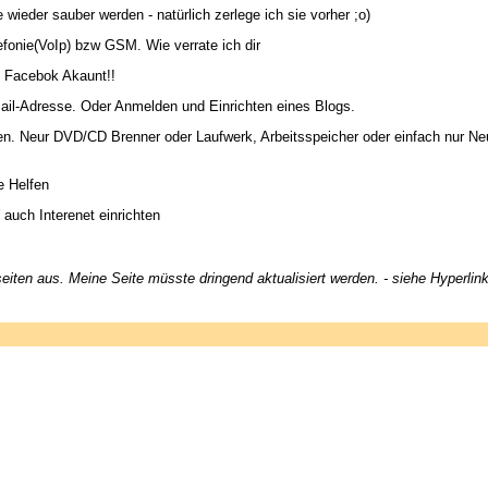
ieder sauber werden - natürlich zerlege ich sie vorher ;o)
efonie(VoIp) bzw GSM. Wie verrate ich dir
n Facebok Akaunt!!
il-Adresse. Oder Anmelden und Einrichten eines Blogs.
. Neur DVD/CD Brenner oder Laufwerk, Arbeitsspeicher oder einfach nur Neue 
e Helfen
uch Interenet einrichten
eiten aus. Meine Seite müsste dringend aktualisiert werden. - siehe Hyperlin